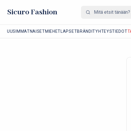
Sicuro Fashion
UUSIMMAT
NAISET
MIEHET
LAPSET
BRÄNDIT
YHTEYSTIEDOT
T
Lataa tuotteesi 2 