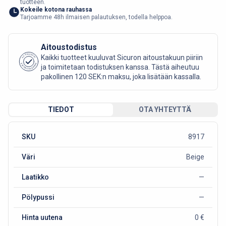
tuotteen.
Kokeile kotona rauhassa
Tarjoamme 48h ilmaisen palautuksen, todella helppoa.
Aitoustodistus
AUTHENTIC
Kaikki tuotteet kuuluvat Sicuron aitoustakuun piiriin
SICURO FASHION
ja toimitetaan todistuksen kanssa. Tästä aiheutuu
pakollinen 120 SEK:n maksu, joka lisätään kassalla.
TIEDOT
OTA YHTEYTTÄ
SKU
8917
Väri
Beige
Laatikko
—
Pölypussi
—
Hinta uutena
0 €