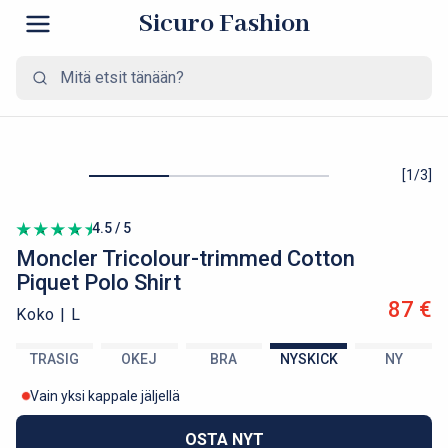
Sicuro Fashion
[
1
/
3
]
4.5 / 5
Moncler
Tricolour-trimmed Cotton
Piquet Polo Shirt
87 €
Koko |
L
TRASIG
OKEJ
BRA
NYSKICK
NY
Vain yksi kappale jäljellä
OSTA NYT