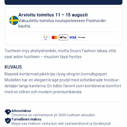
Arvioitu toimitus 11 – 15 augusti
Vakuutettu toimitus noutopisteeseen Postnordin
kautta
Tuotteen myy yksityishenkilö, mutta Sicuro Fashion takaa, että
saat aidon tuotteen – muutoin täysi hyvitys.
KUVAUS
Klassisk kortärmad pikétröja i lyxig olivgrön bomullspiquet.
Modellen har en elegant krage prydd med sofistikerade tricolour-
detaljer längs kanterna. En tidlös favorit som kombinerar komfort
med en stilren och modern premiumkänsla.
Aitoustakuu
Tiimimme on varmentanut yli 3000 tuotteen aitouden.
Turvallinen maksu
Myyjä saa maksun vasta kun olet vastaanottanut ja hyväksynyt