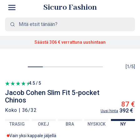
Sicuro Fashion
Säästä 306 €
verrattuna uushintaan
[
1
/
5
]
4.5 / 5
Jacob Cohen
Slim Fit 5-pocket
Chinos
87 €
Koko |
36/32
392 €
Uusi hinta
TRASIG
OKEJ
BRA
NYSKICK
NY
Vain yksi kappale jäljellä