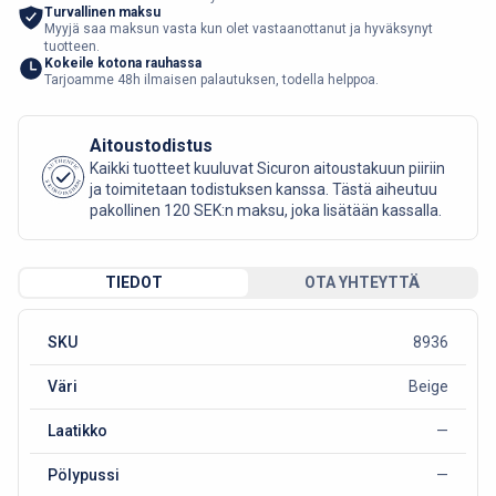
Turvallinen maksu
Myyjä saa maksun vasta kun olet vastaanottanut ja hyväksynyt
tuotteen.
Kokeile kotona rauhassa
Tarjoamme 48h ilmaisen palautuksen, todella helppoa.
Aitoustodistus
AUTHENTIC
Kaikki tuotteet kuuluvat Sicuron aitoustakuun piiriin
SICURO FASHION
ja toimitetaan todistuksen kanssa. Tästä aiheutuu
pakollinen 120 SEK:n maksu, joka lisätään kassalla.
TIEDOT
OTA YHTEYTTÄ
SKU
8936
Väri
Beige
Laatikko
—
Pölypussi
—