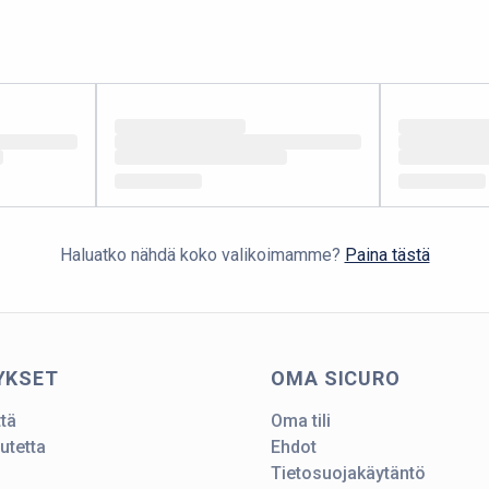
Haluatko nähdä koko valikoimamme?
Paina tästä
YKSET
OMA SICURO
ttä
Oma tili
utetta
Ehdot
Tietosuojakäytäntö