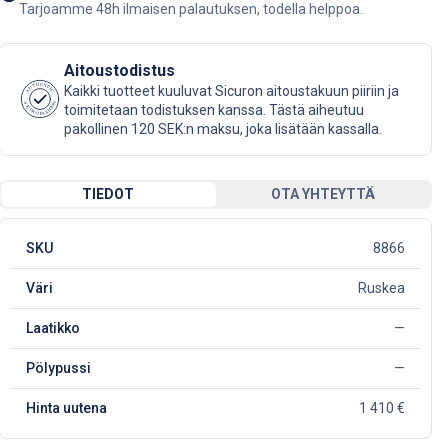
Tarjoamme 48h ilmaisen palautuksen, todella helppoa.
Aitoustodistus
AUTHENTIC
Kaikki tuotteet kuuluvat Sicuron aitoustakuun piiriin ja
SICURO FASHION
toimitetaan todistuksen kanssa. Tästä aiheutuu
pakollinen 120 SEK:n maksu, joka lisätään kassalla.
TIEDOT
OTA YHTEYTTÄ
SKU
8866
Väri
Ruskea
Laatikko
—
Pölypussi
—
Hinta uutena
1 410 €