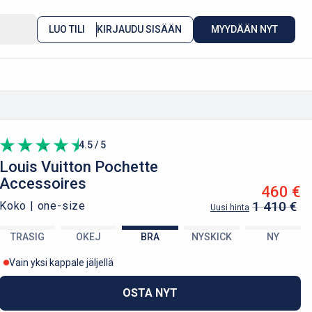
LUO TILI
KIRJAUDU SISÄÄN
MYYDÄÄN NYT
4.5 / 5
Louis Vuitton
Pochette
Accessoires
460 €
1 410 €
Koko |
one-size
Uusi hinta
TRASIG
OKEJ
BRA
NYSKICK
NY
Vain yksi kappale jäljellä
OSTA NYT