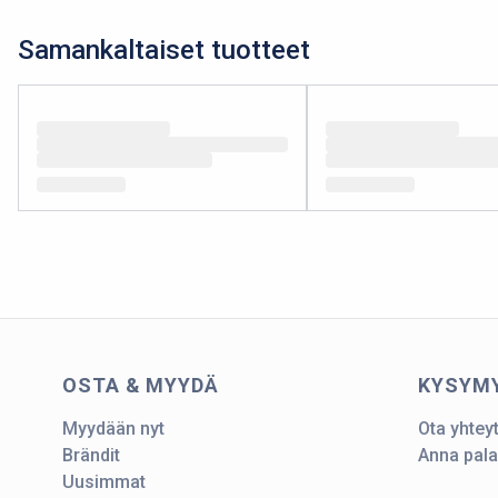
Samankaltaiset tuotteet
OSTA & MYYDÄ
KYSYM
Myydään nyt
Ota yhtey
Brändit
Anna pala
Uusimmat