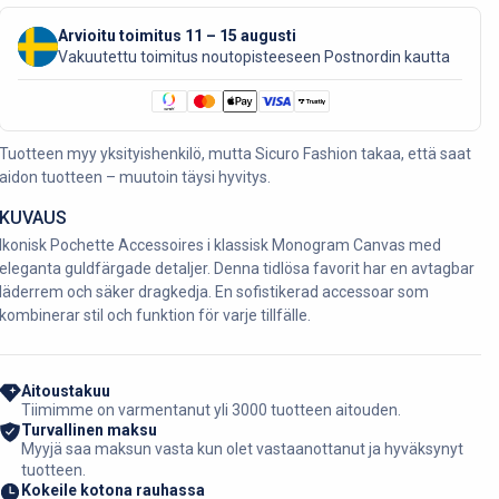
Arvioitu toimitus 11 – 15 augusti
Vakuutettu toimitus noutopisteeseen Postnordin kautta
Tuotteen myy yksityishenkilö, mutta Sicuro Fashion takaa, että saat
aidon tuotteen – muutoin täysi hyvitys.
KUVAUS
Ikonisk Pochette Accessoires i klassisk Monogram Canvas med
eleganta guldfärgade detaljer. Denna tidlösa favorit har en avtagbar
läderrem och säker dragkedja. En sofistikerad accessoar som
kombinerar stil och funktion för varje tillfälle.
Aitoustakuu
Tiimimme on varmentanut yli 3000 tuotteen aitouden.
Turvallinen maksu
Myyjä saa maksun vasta kun olet vastaanottanut ja hyväksynyt
tuotteen.
Kokeile kotona rauhassa