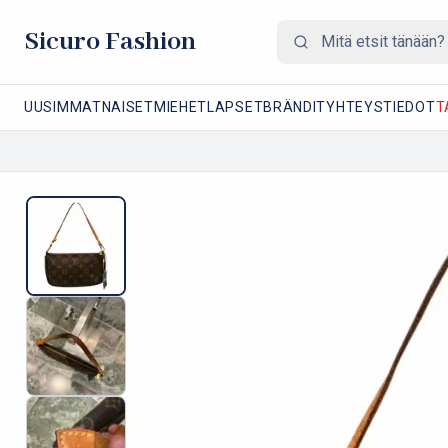
Sicuro Fashion
UUSIMMAT
NAISET
MIEHET
LAPSET
BRÄNDIT
YHTEYSTIEDOT
T