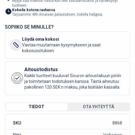
Myyjä saa maksun vasta kun olet vastaanottanut ja hyväksynyt
tuotteen.
Kokeile kotona rauhassa
Tarjoamme 48h ilmaisen palautuksen, todella helppoa.
SOPIIKO SE MINULLE?
Löydä oma kokosi
Vastaa muutamaan kysymykseen ja saat
kokosuosituksen
Aitoustodistus
AUTHENTIC
Kaikki tuotteet kuuluvat Sicuron aitoustakuun piiriin
SICURO FASHION
ja toimitetaan todistuksen kanssa. Tästä aiheutuu
pakollinen 120 SEK:n maksu, joka lisätään kassalla.
TIEDOT
OTA YHTEYTTÄ
SKU
8868
Väri
Valkoinen