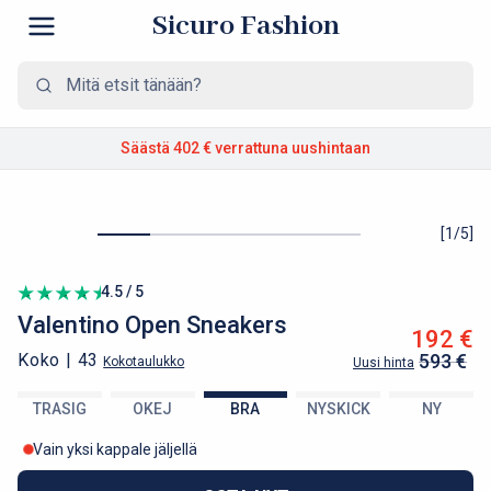
Sicuro Fashion
Säästä 402 €
verrattuna uushintaan
[
1
/
5
]
4.5 / 5
Valentino
Open Sneakers
192 €
Koko |
43
593 €
Kokotaulukko
Uusi hinta
TRASIG
OKEJ
BRA
NYSKICK
NY
Vain yksi kappale jäljellä