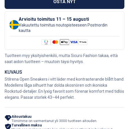
OSTA NYT
Arvioitu toimitus 11 – 15 augusti
Vakuutettu toimitus noutopisteeseen Postnordin
kautta
Tuotteen myy yksityishenkilö, mutta Sicuro Fashion takaa, että
saat aidon tuotteen – muutoin täysi hyvitys.
KUVAUS
Stilrena Open Sneakers i vitt läder med kontrasterande blått band.
Modellens låga silhuett har dolda skosnören och ikoniska
Rockstud-detaljer. En lyxig favorit som förenar komfort med tidlös
elegans. Passar storlek 43–44 perfekt.
Aitoustakuu
Tiimimme on varmentanut yli 3000 tuotteen aitouden.
Turvallinen maksu