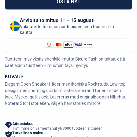
OSTA NYT
Arvioitu toimitus 11 – 15 augusti
Vakuutettu toimitus noutopisteeseen Postnordin
kautta
Tuotteen myy yksityishenkilö, mutta Sicuro Fashion takaa, että
saat aidon tuotteen – muutoin täysi hyvitys.
KUVAUS
Elegant Open Sneaker i läder med ikoniska Rockstuds. Low-top
design med snörning och kontrasterande rand för en modern
look. Mycket gott skick. Levereras med originalbox och tillbehör.
Notera: Stor i storleken, välj en halv storlek mindre.
Aitoustakuu
Tiimimme on varmentanut yli 3000 tuotteen aitouden.
Turvallinen maksu