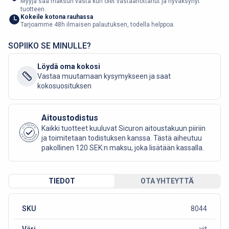
Myyjä saa maksun vasta kun olet vastaanottanut ja hyväksynyt
tuotteen.
Kokeile kotona rauhassa
Tarjoamme 48h ilmaisen palautuksen, todella helppoa.
SOPIIKO SE MINULLE?
Löydä oma kokosi
Vastaa muutamaan kysymykseen ja saat
kokosuosituksen
Aitoustodistus
AUTHENTIC
Kaikki tuotteet kuuluvat Sicuron aitoustakuun piiriin
SICURO FASHION
ja toimitetaan todistuksen kanssa. Tästä aiheutuu
pakollinen 120 SEK:n maksu, joka lisätään kassalla.
TIEDOT
OTA YHTEYTTÄ
SKU
8044
Väri
vit