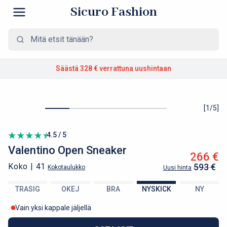
Sicuro Fashion
Säästä 328 €
verrattuna uushintaan
[
1
/
5
]
4.5 / 5
Valentino
Open Sneaker
266 €
Koko |
41
593 €
Kokotaulukko
Uusi hinta
TRASIG
OKEJ
BRA
NYSKICK
NY
Vain yksi kappale jäljellä