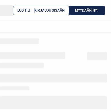
LUO TILI
KIRJAUDU SISÄÄN
MYYDÄÄN NYT