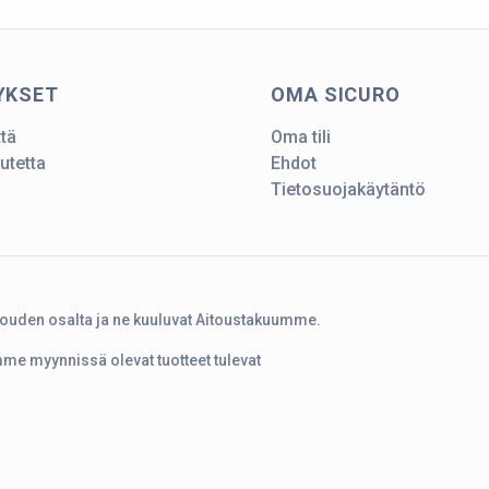
YKSET
OMA SICURO
ttä
Oma tili
utetta
Ehdot
Tietosuojakäytäntö
touden osalta ja ne kuuluvat Aitoustakuumme.
amme myynnissä olevat tuotteet tulevat