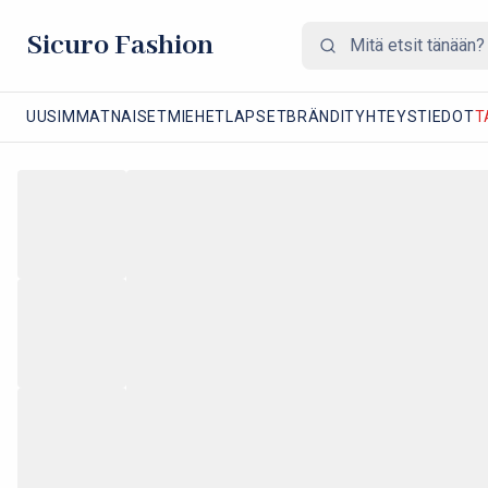
Sicuro Fashion
UUSIMMAT
NAISET
MIEHET
LAPSET
BRÄNDIT
YHTEYSTIEDOT
T