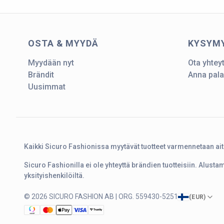
OSTA & MYYDÄ
KYSYM
Myydään nyt
Ota yhtey
Brändit
Anna pala
Uusimmat
Kaikki Sicuro Fashionissa myytävät tuotteet varmennetaan ai
Sicuro Fashionilla ei ole yhteyttä brändien tuotteisiin. Alust
yksityishenkilöiltä.
© 2026 SICURO FASHION AB | ORG. 559430-5251
(
EUR
)