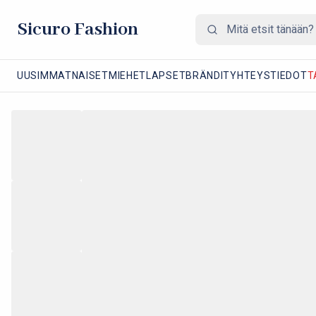
Sicuro Fashion
UUSIMMAT
NAISET
MIEHET
LAPSET
BRÄNDIT
YHTEYSTIEDOT
T