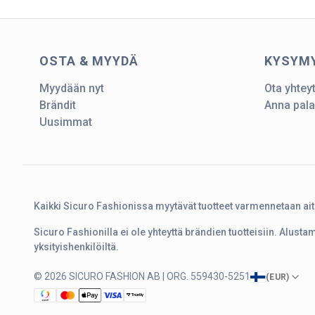
OSTA & MYYDÄ
KYSYM
Myydään nyt
Ota yhtey
Brändit
Anna pala
Uusimmat
Kaikki Sicuro Fashionissa myytävät tuotteet varmennetaan ai
Sicuro Fashionilla ei ole yhteyttä brändien tuotteisiin. Alust
yksityishenkilöiltä.
© 2026 SICURO FASHION AB | ORG. 559430-5251
(
EUR
)