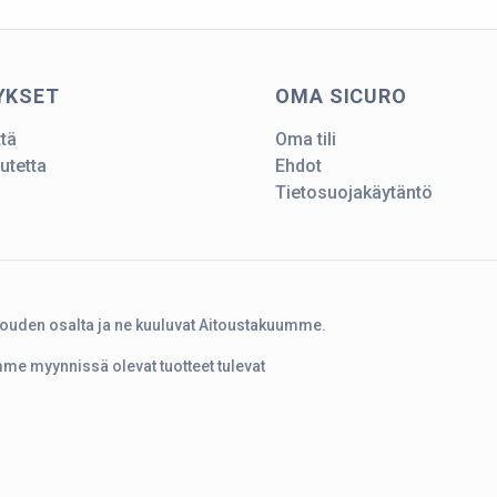
YKSET
OMA SICURO
ttä
Oma tili
utetta
Ehdot
Tietosuojakäytäntö
touden osalta ja ne kuuluvat Aitoustakuumme.
amme myynnissä olevat tuotteet tulevat