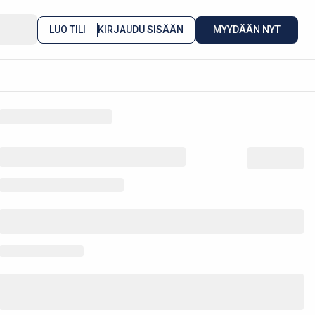
LUO TILI
KIRJAUDU SISÄÄN
MYYDÄÄN NYT