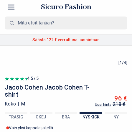
Sicuro Fashion
Säästä 122 €
verrattuna uushintaan
[
1
/
4
]
4.5 / 5
Jacob Cohen
Jacob Cohen T-
shirt
96 €
Koko |
M
218 €
Uusi hinta
TRASIG
OKEJ
BRA
NYSKICK
NY
Vain yksi kappale jäljellä