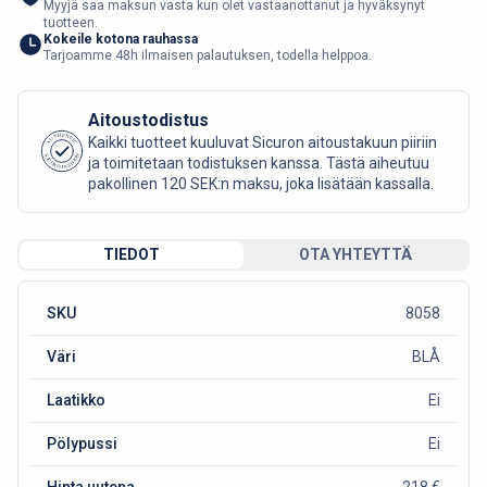
Myyjä saa maksun vasta kun olet vastaanottanut ja hyväksynyt
tuotteen.
Kokeile kotona rauhassa
Tarjoamme 48h ilmaisen palautuksen, todella helppoa.
Aitoustodistus
AUTHENTIC
Kaikki tuotteet kuuluvat Sicuron aitoustakuun piiriin
SICURO FASHION
ja toimitetaan todistuksen kanssa. Tästä aiheutuu
pakollinen 120 SEK:n maksu, joka lisätään kassalla.
TIEDOT
OTA YHTEYTTÄ
SKU
8058
Väri
BLÅ
Laatikko
Ei
Pölypussi
Ei
Hinta uutena
218 €