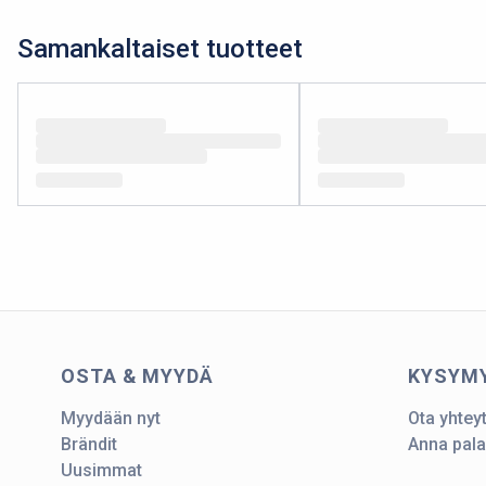
Samankaltaiset tuotteet
OSTA & MYYDÄ
KYSYM
Myydään nyt
Ota yhtey
Brändit
Anna pala
Uusimmat