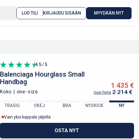
LUO TILI
KIRJAUDU SISÄÄN
MYYDÄÄN NYT
4.5 / 5
Balenciaga
Hourglass Small
Handbag
1 435 €
2 214 €
Koko |
one-size
Uusi hinta
TRASIG
OKEJ
BRA
NYSKICK
NY
Vain yksi kappale jäljellä
OSTA NYT