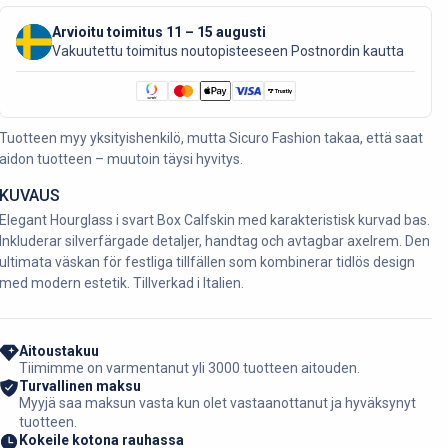
Arvioitu toimitus 11 – 15 augusti
Vakuutettu toimitus noutopisteeseen Postnordin kautta
Tuotteen myy yksityishenkilö, mutta Sicuro Fashion takaa, että saat
aidon tuotteen – muutoin täysi hyvitys.
KUVAUS
Elegant Hourglass i svart Box Calfskin med karakteristisk kurvad bas.
Inkluderar silverfärgade detaljer, handtag och avtagbar axelrem. Den
ultimata väskan för festliga tillfällen som kombinerar tidlös design
med modern estetik. Tillverkad i Italien.
Aitoustakuu
Tiimimme on varmentanut yli 3000 tuotteen aitouden.
Turvallinen maksu
Myyjä saa maksun vasta kun olet vastaanottanut ja hyväksynyt
tuotteen.
Kokeile kotona rauhassa