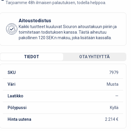
Tarjoamme 48h ilmaisen palautuksen, todella helppoa.
Aitoustodistus
AUTHENTIC
Kaikki tuotteet kuuluvat Sicuron aitoustakuun piiriin ja
SICURO FASHION
toimitetaan todistuksen kanssa. Tästä aiheutuu
pakollinen 120 SEK:n maksu, joka lisätään kassalla.
TIEDOT
OTA YHTEYTTÄ
SKU
7979
Väri
Musta
Laatikko
—
Pölypussi
Kyllä
Hinta uutena
2 214 €