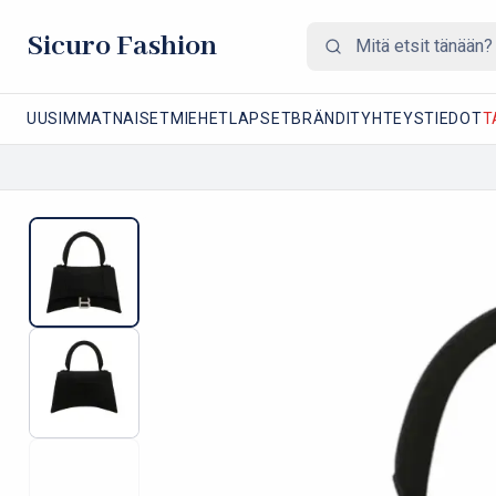
Sicuro Fashion
UUSIMMAT
NAISET
MIEHET
LAPSET
BRÄNDIT
YHTEYSTIEDOT
T