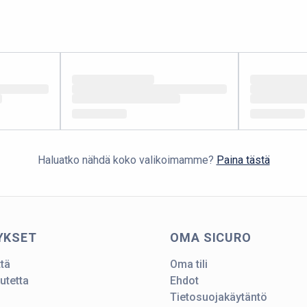
Haluatko nähdä koko valikoimamme?
Paina tästä
YKSET
OMA SICURO
ttä
Oma tili
utetta
Ehdot
Tietosuojakäytäntö