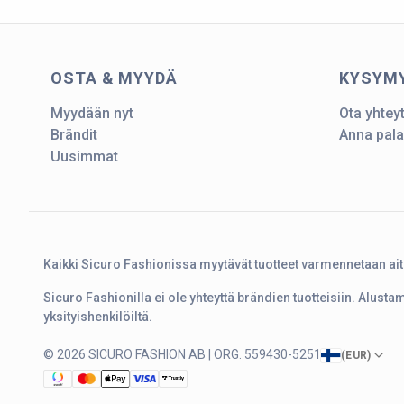
OSTA & MYYDÄ
KYSYM
Myydään nyt
Ota yhtey
Brändit
Anna pala
Uusimmat
Kaikki Sicuro Fashionissa myytävät tuotteet varmennetaan ai
Sicuro Fashionilla ei ole yhteyttä brändien tuotteisiin. Alust
yksityishenkilöiltä.
© 2026 SICURO FASHION AB | ORG. 559430-5251
(
EUR
)