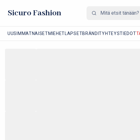
Sicuro Fashion
UUSIMMAT
NAISET
MIEHET
LAPSET
BRÄNDIT
YHTEYSTIEDOT
T