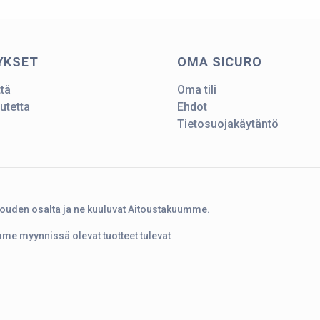
YKSET
OMA SICURO
ttä
Oma tili
utetta
Ehdot
Tietosuojakäytäntö
touden osalta ja ne kuuluvat Aitoustakuumme.
amme myynnissä olevat tuotteet tulevat