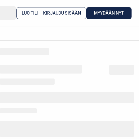
LUO TILI
KIRJAUDU SISÄÄN
MYYDÄÄN NYT