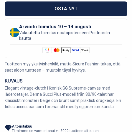
OSTA NYT
Arvioitu toimitus 10 – 14 augusti
Vakuutettu toimitus noutopisteeseen Postnordin
kautta
Tuotteen myy yksityishenkilö, mutta Sicuro Fashion takaa, että
saat aidon tuotteen – muutoin täysi hyvitys.
KUVAUS
Elegant vintage-clutch i ikonisk GG Supreme-canvas med
läderdetaljer. Denna Gucci Plus-modell från 80/90-talet har
klassiskt mönster i beige och brunt samt praktisk dragkedja. En
tidlös accessoar som förenar stil med lyxig premiumkänsla.
Aitoustakuu
Tiimimme on varmentanut yli 3000 tuotteen aitouden.