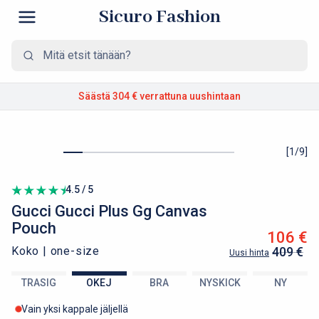
Sicuro Fashion
Säästä 304 €
verrattuna uushintaan
[
1
/
9
]
4.5 / 5
Gucci
Gucci Plus Gg Canvas
Pouch
106 €
Koko |
one-size
409 €
Uusi hinta
TRASIG
OKEJ
BRA
NYSKICK
NY
Vain yksi kappale jäljellä