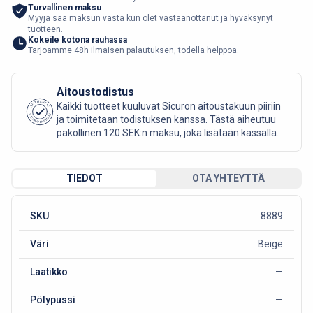
Turvallinen maksu
Myyjä saa maksun vasta kun olet vastaanottanut ja hyväksynyt
tuotteen.
Kokeile kotona rauhassa
Tarjoamme 48h ilmaisen palautuksen, todella helppoa.
Aitoustodistus
AUTHENTIC
Kaikki tuotteet kuuluvat Sicuron aitoustakuun piiriin
SICURO FASHION
ja toimitetaan todistuksen kanssa. Tästä aiheutuu
pakollinen 120 SEK:n maksu, joka lisätään kassalla.
TIEDOT
OTA YHTEYTTÄ
SKU
8889
Väri
Beige
Laatikko
—
Pölypussi
—