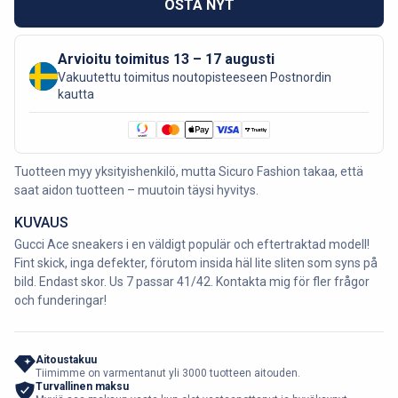
OSTA NYT
Arvioitu toimitus 13 – 17 augusti
Vakuutettu toimitus noutopisteeseen Postnordin
kautta
Tuotteen myy yksityishenkilö, mutta Sicuro Fashion takaa, että
saat aidon tuotteen – muutoin täysi hyvitys.
KUVAUS
Gucci Ace sneakers i en väldigt populär och eftertraktad modell!
Fint skick, inga defekter, förutom insida häl lite sliten som syns på
bild. Endast skor. Us 7 passar 41/42. Kontakta mig för fler frågor
och funderingar!
Aitoustakuu
Tiimimme on varmentanut yli 3000 tuotteen aitouden.
Turvallinen maksu