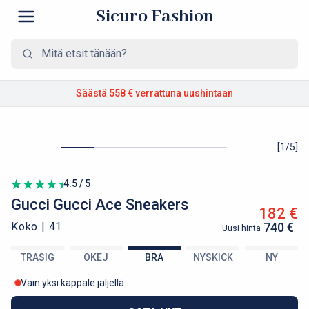
Sicuro Fashion
Säästä 558 €
verrattuna uushintaan
[
1
/
5
]
4.5 / 5
Gucci
Gucci Ace Sneakers
182 €
Koko |
41
740 €
Uusi hinta
TRASIG
OKEJ
BRA
NYSKICK
NY
Vain yksi kappale jäljellä