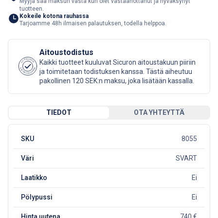
Myyjä saa maksun vasta kun olet vastaanottanut ja hyväksynyt
tuotteen.
Kokeile kotona rauhassa
Tarjoamme 48h ilmaisen palautuksen, todella helppoa.
Aitoustodistus
AUTHENTIC
Kaikki tuotteet kuuluvat Sicuron aitoustakuun piiriin
SICURO FASHION
ja toimitetaan todistuksen kanssa. Tästä aiheutuu
pakollinen 120 SEK:n maksu, joka lisätään kassalla.
TIEDOT
OTA YHTEYTTÄ
SKU
8055
Väri
SVART
Laatikko
Ei
Pölypussi
Ei
Hinta uutena
740 €