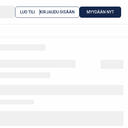
LUO TILI
KIRJAUDU SISÄÄN
MYYDÄÄN NYT