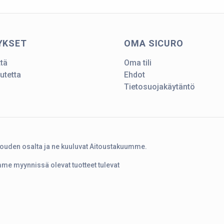
YKSET
OMA SICURO
ttä
Oma tili
utetta
Ehdot
Tietosuojakäytäntö
touden osalta ja ne kuuluvat Aitoustakuumme.
amme myynnissä olevat tuotteet tulevat