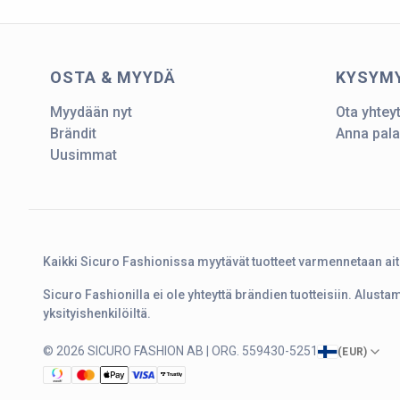
OSTA & MYYDÄ
KYSYM
Myydään nyt
Ota yhtey
Brändit
Anna pala
Uusimmat
Kaikki Sicuro Fashionissa myytävät tuotteet varmennetaan ai
Sicuro Fashionilla ei ole yhteyttä brändien tuotteisiin. Alust
yksityishenkilöiltä.
© 2026 SICURO FASHION AB | ORG. 559430-5251
(
EUR
)