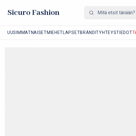
Sicuro Fashion
UUSIMMAT
NAISET
MIEHET
LAPSET
BRÄNDIT
YHTEYSTIEDOT
T