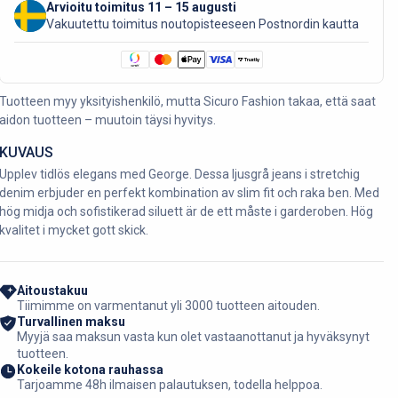
Arvioitu toimitus 11 – 15 augusti
Vakuutettu toimitus noutopisteeseen Postnordin kautta
Tuotteen myy yksityishenkilö, mutta Sicuro Fashion takaa, että saat
aidon tuotteen – muutoin täysi hyvitys.
KUVAUS
Upplev tidlös elegans med George. Dessa ljusgrå jeans i stretchig
denim erbjuder en perfekt kombination av slim fit och raka ben. Med
hög midja och sofistikerad siluett är de ett måste i garderoben. Hög
kvalitet i mycket gott skick.
Aitoustakuu
Tiimimme on varmentanut yli 3000 tuotteen aitouden.
Turvallinen maksu
Myyjä saa maksun vasta kun olet vastaanottanut ja hyväksynyt
tuotteen.
Kokeile kotona rauhassa
Tarjoamme 48h ilmaisen palautuksen, todella helppoa.