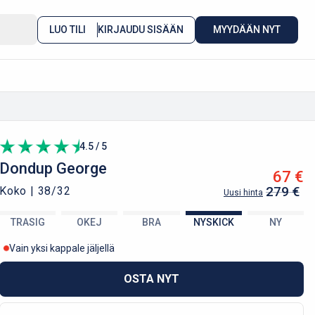
LUO TILI
KIRJAUDU SISÄÄN
MYYDÄÄN NYT
4.5 / 5
Dondup
George
67 €
279 €
Koko |
38/32
Uusi hinta
TRASIG
OKEJ
BRA
NYSKICK
NY
Vain yksi kappale jäljellä
OSTA NYT