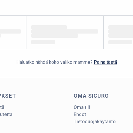
Haluatko nähdä koko valikoimamme?
Paina tästä
YKSET
OMA SICURO
ttä
Oma tili
utetta
Ehdot
Tietosuojakäytäntö