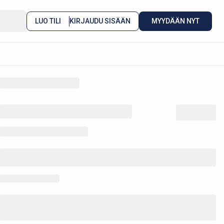
LUO TILI
KIRJAUDU SISÄÄN
MYYDÄÄN NYT