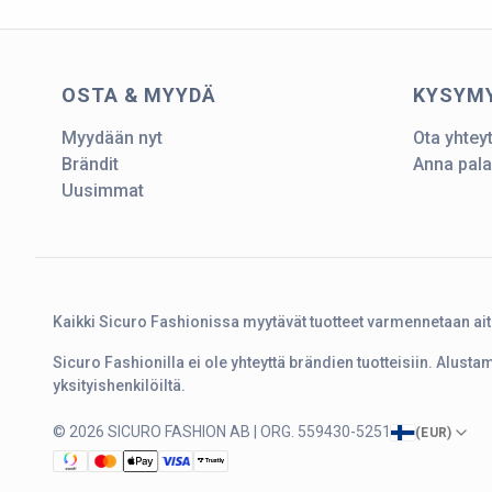
OSTA & MYYDÄ
KYSYM
Myydään nyt
Ota yhtey
Brändit
Anna pala
Uusimmat
Kaikki Sicuro Fashionissa myytävät tuotteet varmennetaan ai
Sicuro Fashionilla ei ole yhteyttä brändien tuotteisiin. Alust
yksityishenkilöiltä.
© 2026 SICURO FASHION AB | ORG. 559430-5251
(
EUR
)