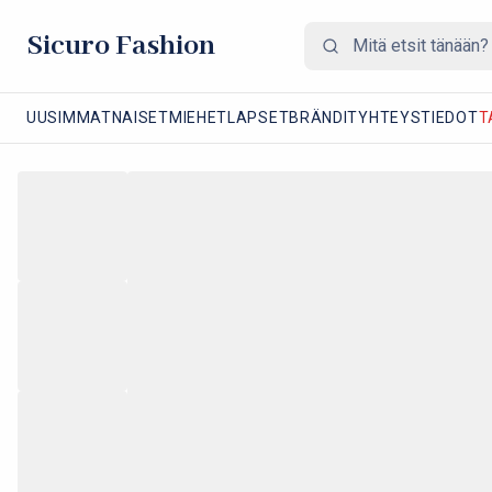
Sicuro Fashion
UUSIMMAT
NAISET
MIEHET
LAPSET
BRÄNDIT
YHTEYSTIEDOT
T