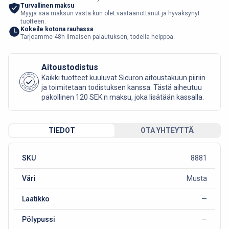
Turvallinen maksu
Myyjä saa maksun vasta kun olet vastaanottanut ja hyväksynyt
tuotteen.
Kokeile kotona rauhassa
Tarjoamme 48h ilmaisen palautuksen, todella helppoa.
Aitoustodistus
AUTHENTIC
Kaikki tuotteet kuuluvat Sicuron aitoustakuun piiriin
SICURO FASHION
ja toimitetaan todistuksen kanssa. Tästä aiheutuu
pakollinen 120 SEK:n maksu, joka lisätään kassalla.
TIEDOT
OTA YHTEYTTÄ
SKU
8881
Väri
Musta
Laatikko
—
Pölypussi
—