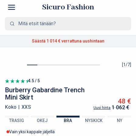
Sicuro Fashion
Säästä 1 014 €
verrattuna uushintaan
[
1
/
7
]
4.5 / 5
Burberry
Gabardine Trench
Mini Skirt
48 €
Koko |
XXS
1 062 €
Uusi hinta
TRASIG
OKEJ
BRA
NYSKICK
NY
Vain yksi kappale jäljellä