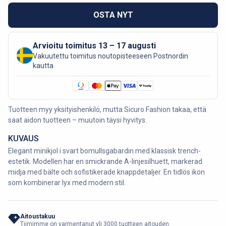
OSTA NYT
Arvioitu toimitus 13 – 17 augusti
Vakuutettu toimitus noutopisteeseen Postnordin
kautta
Tuotteen myy yksityishenkilö, mutta Sicuro Fashion takaa, että
saat aidon tuotteen – muutoin täysi hyvitys.
KUVAUS
Elegant minikjol i svart bomullsgabardin med klassisk trench-
estetik. Modellen har en smickrande A-linjesilhuett, markerad
midja med bälte och sofistikerade knappdetaljer. En tidlös ikon
som kombinerar lyx med modern stil.
Aitoustakuu
Tiimimme on varmentanut yli 3000 tuotteen aitouden.