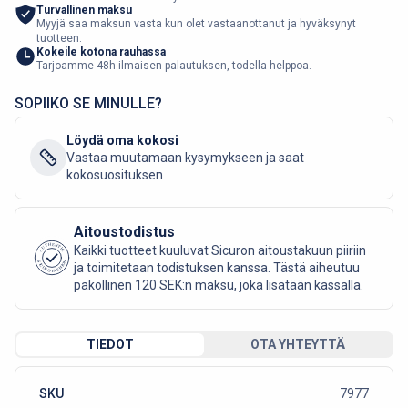
Turvallinen maksu
Myyjä saa maksun vasta kun olet vastaanottanut ja hyväksynyt
tuotteen.
Kokeile kotona rauhassa
Tarjoamme 48h ilmaisen palautuksen, todella helppoa.
SOPIIKO SE MINULLE?
Löydä oma kokosi
Vastaa muutamaan kysymykseen ja saat
kokosuosituksen
Aitoustodistus
AUTHENTIC
Kaikki tuotteet kuuluvat Sicuron aitoustakuun piiriin
SICURO FASHION
ja toimitetaan todistuksen kanssa. Tästä aiheutuu
pakollinen 120 SEK:n maksu, joka lisätään kassalla.
TIEDOT
OTA YHTEYTTÄ
SKU
7977