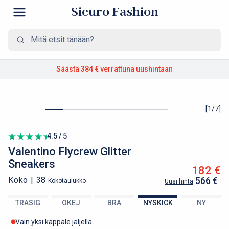
Sicuro Fashion
Säästä 384 €
verrattuna uushintaan
[
1
/
7
]
4.5 / 5
Valentino
Flycrew Glitter
Sneakers
182 €
Koko |
38
566 €
Kokotaulukko
Uusi hinta
TRASIG
OKEJ
BRA
NYSKICK
NY
Vain yksi kappale jäljellä