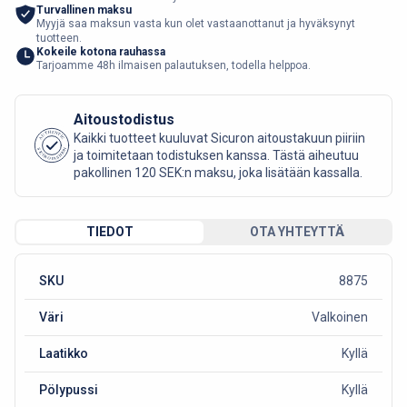
Turvallinen maksu
Myyjä saa maksun vasta kun olet vastaanottanut ja hyväksynyt
tuotteen.
Kokeile kotona rauhassa
Tarjoamme 48h ilmaisen palautuksen, todella helppoa.
Aitoustodistus
AUTHENTIC
Kaikki tuotteet kuuluvat Sicuron aitoustakuun piiriin
SICURO FASHION
ja toimitetaan todistuksen kanssa. Tästä aiheutuu
pakollinen 120 SEK:n maksu, joka lisätään kassalla.
TIEDOT
OTA YHTEYTTÄ
SKU
8875
Väri
Valkoinen
Laatikko
Kyllä
Pölypussi
Kyllä