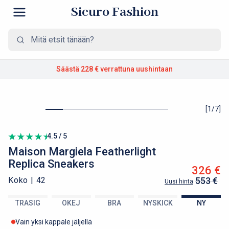
Sicuro Fashion
Säästä 228 €
verrattuna uushintaan
[
1
/
7
]
4.5 / 5
Maison Margiela
Featherlight
Replica Sneakers
326 €
Koko |
42
553 €
Uusi hinta
TRASIG
OKEJ
BRA
NYSKICK
NY
Vain yksi kappale jäljellä