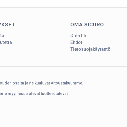
YKSET
OMA SICURO
ttä
Oma tili
utetta
Ehdot
Tietosuojakäytäntö
touden osalta ja ne kuuluvat Aitoustakuumme.
amme myynnissä olevat tuotteet tulevat