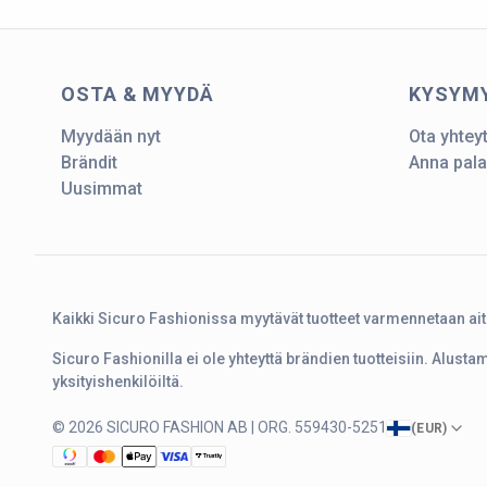
OSTA & MYYDÄ
KYSYM
Myydään nyt
Ota yhtey
Brändit
Anna pala
Uusimmat
Kaikki Sicuro Fashionissa myytävät tuotteet varmennetaan ai
Sicuro Fashionilla ei ole yhteyttä brändien tuotteisiin. Alust
yksityishenkilöiltä.
© 2026 SICURO FASHION AB | ORG. 559430-5251
(
EUR
)