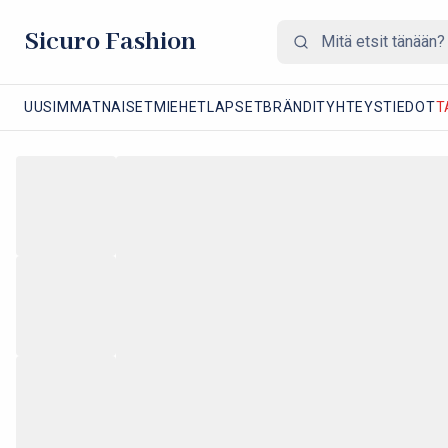
Sicuro Fashion
UUSIMMAT
NAISET
MIEHET
LAPSET
BRÄNDIT
YHTEYSTIEDOT
T