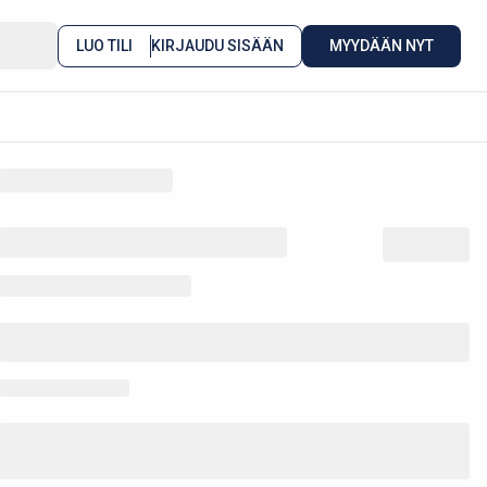
LUO TILI
KIRJAUDU SISÄÄN
MYYDÄÄN NYT