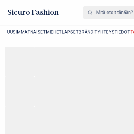
Sicuro Fashion
UUSIMMAT
NAISET
MIEHET
LAPSET
BRÄNDIT
YHTEYSTIEDOT
T