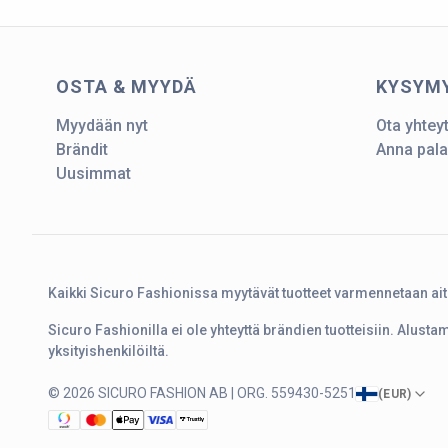
OSTA & MYYDÄ
KYSYM
Myydään nyt
Ota yhtey
Brändit
Anna pala
Uusimmat
Kaikki Sicuro Fashionissa myytävät tuotteet varmennetaan ai
Sicuro Fashionilla ei ole yhteyttä brändien tuotteisiin. Alust
yksityishenkilöiltä.
© 2026 SICURO FASHION AB | ORG. 559430-5251
(
EUR
)