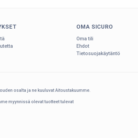
YKSET
OMA SICURO
ttä
Oma tili
utetta
Ehdot
Tietosuojakäytäntö
touden osalta ja ne kuuluvat Aitoustakuumme.
amme myynnissä olevat tuotteet tulevat