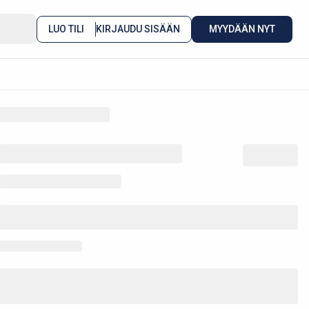
LUO TILI
KIRJAUDU SISÄÄN
MYYDÄÄN NYT