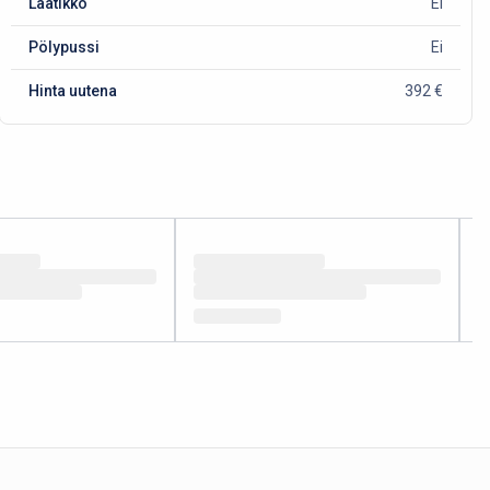
Laatikko
Ei
Pölypussi
Ei
Hinta uutena
392 €