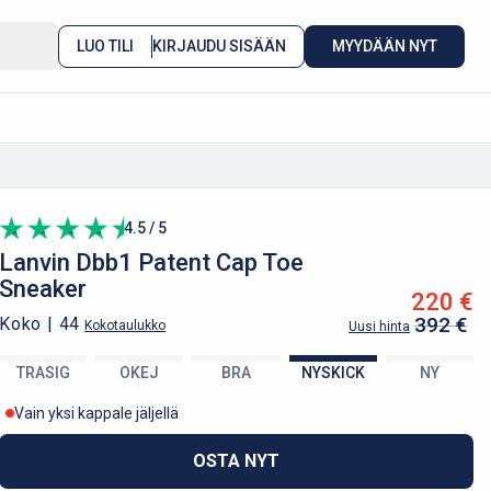
LUO TILI
KIRJAUDU SISÄÄN
MYYDÄÄN NYT
4.5 / 5
Lanvin
Dbb1 Patent Cap Toe
Sneaker
220 €
392 €
Koko |
44
Kokotaulukko
Uusi hinta
TRASIG
OKEJ
BRA
NYSKICK
NY
Vain yksi kappale jäljellä
OSTA NYT