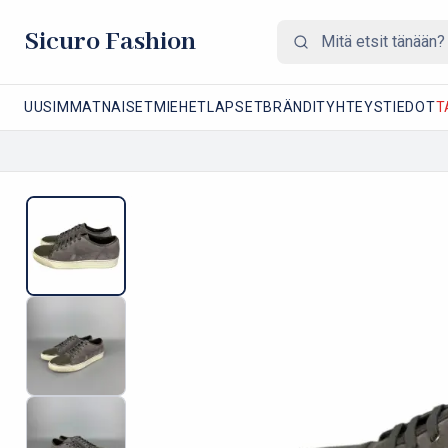
Sicuro Fashion
UUSIMMAT
NAISET
MIEHET
LAPSET
BRÄNDIT
YHTEYSTIEDOT
T