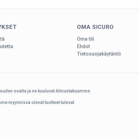
YKSET
OMA SICURO
ttä
Oma tili
utetta
Ehdot
Tietosuojakäytäntö
touden osalta ja ne kuuluvat Aitoustakuumme.
amme myynnissä olevat tuotteet tulevat