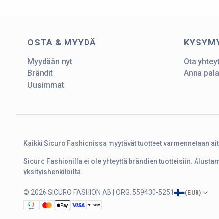
OSTA & MYYDÄ
KYSYM
Myydään nyt
Ota yhtey
Brändit
Anna pala
Uusimmat
Kaikki Sicuro Fashionissa myytävät tuotteet varmennetaan ai
Sicuro Fashionilla ei ole yhteyttä brändien tuotteisiin. Alust
yksityishenkilöiltä.
© 2026 SICURO FASHION AB | ORG. 559430-5251
(
EUR
)