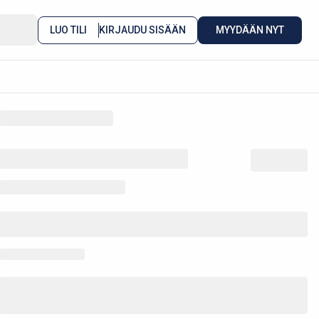
LUO TILI
KIRJAUDU SISÄÄN
MYYDÄÄN NYT