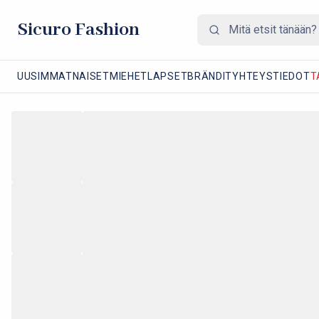
Sicuro Fashion
UUSIMMAT
NAISET
MIEHET
LAPSET
BRÄNDIT
YHTEYSTIEDOT
T