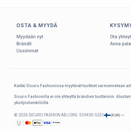
OSTA & MYYDÄ
KYSYM
Myydään nyt
Ota yhtey
Brändit
Anna pala
Uusimmat
Kaikki Sicuro Fashionissa myytävät tuotteet varmennetaan ai
Sicuro Fashionilla ei ole yhteyttä brändien tuotteisiin. Alust
yksityishenkilöiltä.
© 2026 SICURO FASHION AB | ORG. 559430-5251
(
EUR
)