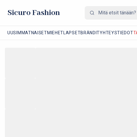
Sicuro Fashion
UUSIMMAT
NAISET
MIEHET
LAPSET
BRÄNDIT
YHTEYSTIEDOT
T