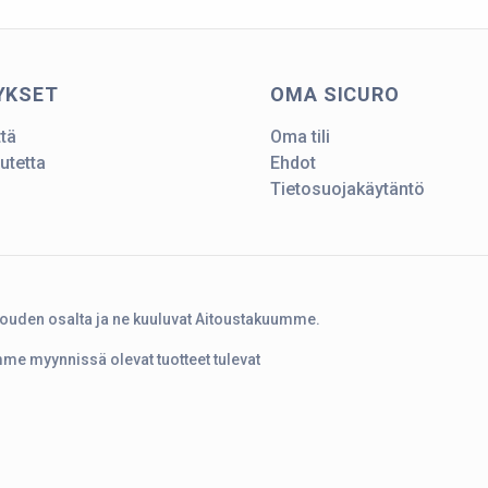
YKSET
OMA SICURO
ttä
Oma tili
utetta
Ehdot
Tietosuojakäytäntö
touden osalta ja ne kuuluvat Aitoustakuumme.
amme myynnissä olevat tuotteet tulevat