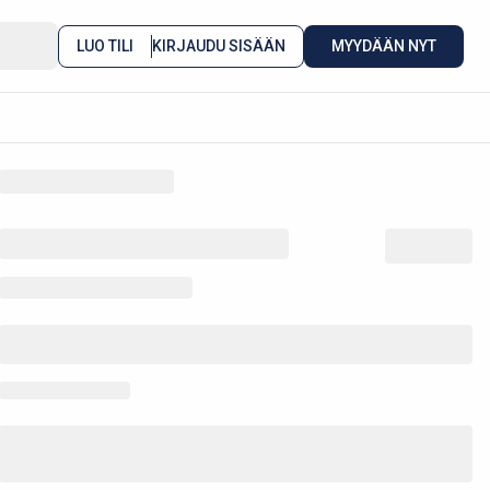
LUO TILI
KIRJAUDU SISÄÄN
MYYDÄÄN NYT