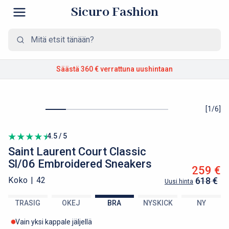
Sicuro Fashion
Säästä 360 €
verrattuna uushintaan
[
1
/
6
]
4.5 / 5
Saint Laurent
Court Classic
Sl/06 Embroidered Sneakers
259 €
Koko |
42
618 €
Uusi hinta
TRASIG
OKEJ
BRA
NYSKICK
NY
Vain yksi kappale jäljellä