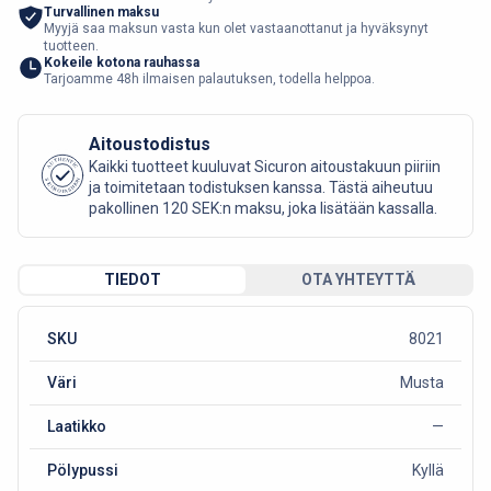
Turvallinen maksu
Myyjä saa maksun vasta kun olet vastaanottanut ja hyväksynyt
tuotteen.
Kokeile kotona rauhassa
Tarjoamme 48h ilmaisen palautuksen, todella helppoa.
Aitoustodistus
AUTHENTIC
Kaikki tuotteet kuuluvat Sicuron aitoustakuun piiriin
SICURO FASHION
ja toimitetaan todistuksen kanssa. Tästä aiheutuu
pakollinen 120 SEK:n maksu, joka lisätään kassalla.
TIEDOT
OTA YHTEYTTÄ
SKU
8021
Väri
Musta
Laatikko
—
Pölypussi
Kyllä