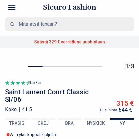
Sicuro Fashion
Säästä 329 €
verrattuna uushintaan
[
1
/
5
]
4.5 / 5
Saint Laurent
Court Classic
Sl/06
315 €
Koko |
41.5
644 €
Uusi hinta
TRASIG
OKEJ
BRA
NYSKICK
NY
Vain yksi kappale jäljellä