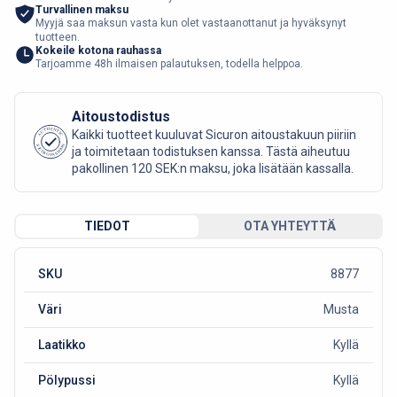
Turvallinen maksu
Myyjä saa maksun vasta kun olet vastaanottanut ja hyväksynyt
tuotteen.
Kokeile kotona rauhassa
Tarjoamme 48h ilmaisen palautuksen, todella helppoa.
Aitoustodistus
AUTHENTIC
Kaikki tuotteet kuuluvat Sicuron aitoustakuun piiriin
SICURO FASHION
ja toimitetaan todistuksen kanssa. Tästä aiheutuu
pakollinen 120 SEK:n maksu, joka lisätään kassalla.
TIEDOT
OTA YHTEYTTÄ
SKU
8877
Väri
Musta
Laatikko
Kyllä
Pölypussi
Kyllä