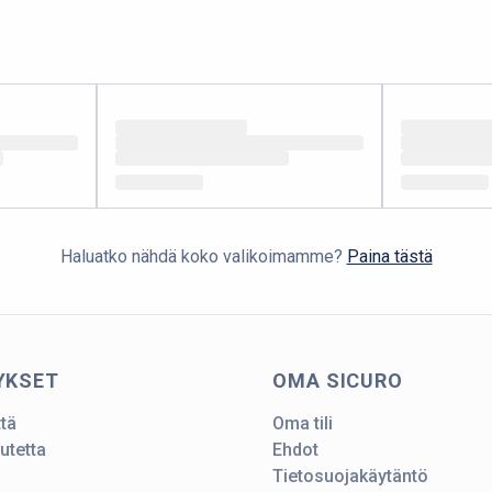
Haluatko nähdä koko valikoimamme?
Paina tästä
YKSET
OMA SICURO
ttä
Oma tili
utetta
Ehdot
Tietosuojakäytäntö