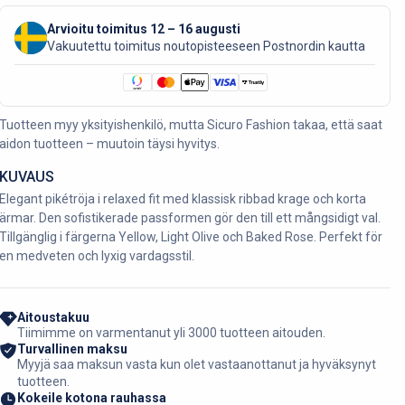
Arvioitu toimitus 12 – 16 augusti
Vakuutettu toimitus noutopisteeseen Postnordin kautta
Tuotteen myy yksityishenkilö, mutta Sicuro Fashion takaa, että saat
aidon tuotteen – muutoin täysi hyvitys.
KUVAUS
Elegant pikétröja i relaxed fit med klassisk ribbad krage och korta
ärmar. Den sofistikerade passformen gör den till ett mångsidigt val.
Tillgänglig i färgerna Yellow, Light Olive och Baked Rose. Perfekt för
en medveten och lyxig vardagsstil.
Aitoustakuu
Tiimimme on varmentanut yli 3000 tuotteen aitouden.
Turvallinen maksu
Myyjä saa maksun vasta kun olet vastaanottanut ja hyväksynyt
tuotteen.
Kokeile kotona rauhassa