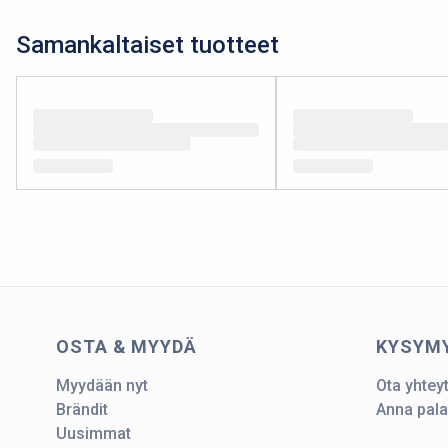
Samankaltaiset tuotteet
OSTA & MYYDÄ
KYSYM
Myydään nyt
Ota yhtey
Brändit
Anna pala
Uusimmat