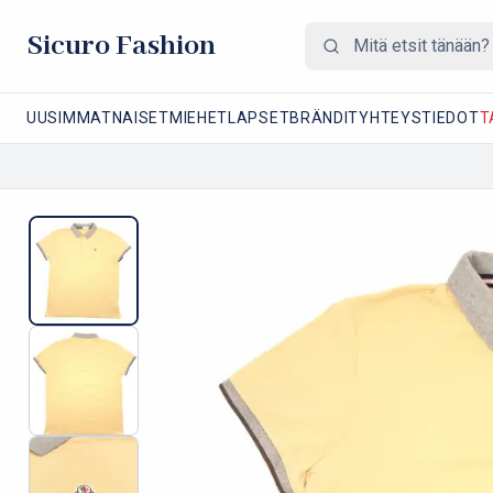
Sicuro Fashion
UUSIMMAT
NAISET
MIEHET
LAPSET
BRÄNDIT
YHTEYSTIEDOT
T