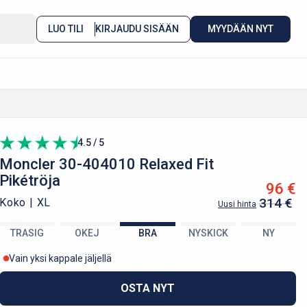
LUO TILI
KIRJAUDU SISÄÄN
MYYDÄÄN NYT
4.5 / 5
Moncler
30-404010 Relaxed Fit
Pikétröja
96 €
314 €
Koko |
XL
Uusi hinta
TRASIG
OKEJ
BRA
NYSKICK
NY
Vain yksi kappale jäljellä
OSTA NYT