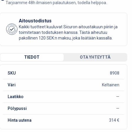
Tarjoamme 48h ilmaisen palautuksen, todella helppoa.
Aitoustodistus
AUTHENTIC
Kaikki tuotteet kuuluvat Sicuron aitoustakuun piiriin ja
SICURO FASHION
toimitetaan todistuksen kanssa. Tästä aiheutuu
pakollinen 120 SEK:n maksu, joka lisätään kassalla.
TIEDOT
OTA YHTEYTTÄ
SKU
8908
Väri
Keltainen
Laatikko
—
Pölypussi
—
Hinta uutena
314 €